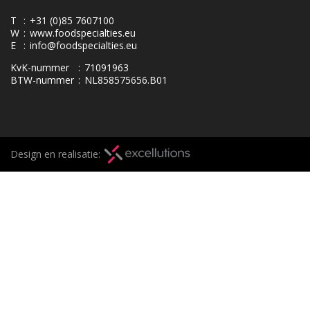
T
:
+31 (0)85 7607100
W
:
www.foodspecialties.eu
E
:
info@foodspecialties.eu
KvK-nummer
:
71091963
BTW-nummer
:
NL858575656.B01
Design en realisatie: