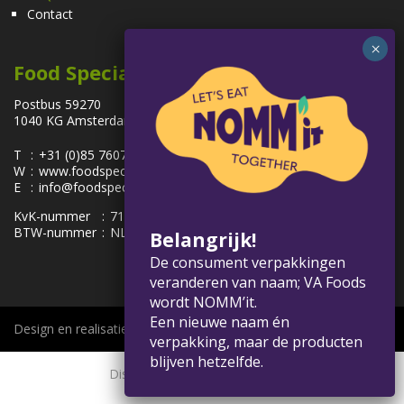
Contact
Food Specialties
Postbus 59270
1040 KG Amsterdam, Nederland
T
:
+31 (0)85 7607100
W
:
www.foodspecialties.eu
E
:
info@foodspecialties.eu
KvK-nummer
:
71091963
BTW-nummer
:
NL858575656.B01
Belangrijk!
De consument verpakkingen
veranderen van naam; VA Foods
wordt NOMM’it.
Een nieuwe naam én
Design en realisatie:
verpakking, maar de producten
blijven hetzelfde.
Disclaimer
Privacybeleid
Cookie statement