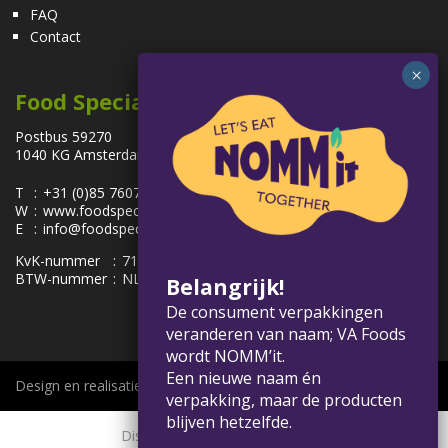
FAQ
Contact
Food Specialties
Postbus 59270
1040 KG Amsterdam, Nederland
T
:
+31 (0)85 7607100
W
:
www.foodspecialties.eu
E
:
info@foodspecialties.eu
KvK-nummer
:
71091963
BTW-nummer
:
NL858575656.B01
Belangrijk!
De consument verpakkingen
veranderen van naam; VA Foods
wordt NOMM’it.
Een nieuwe naam én
Design en realisatie:
verpakking, maar de producten
blijven hetzelfde.
Disclaimer
Privacybeleid
Cookie statement