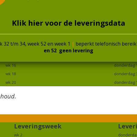
wk 2
donderdag 8,
wk 4
donderdag 22
Klik hier voor de leveringsdata
wk 6
donderdag 5,
wk 8
donderdag 19
wk 10
donderdag 5,
k 32 t/m 34, week 52 en week 1
|
beperkt telefonisch berei
wk 12
donderdag 19
en 52
geen levering
wk 14
donderdag 2,
wk 16
donderdag 16
wk 18
donderdag 30
wk 20
donderdag 14
ehoud.
Leveringsweek
Lever
wk 2
donderdag