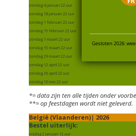
zondag 4 januari 22 uur
zondag 18 januari 22 uur
zondag 1 februari 22 uur
zondag 15 februari 22 uur
zondag 1 maart 22 uur
Gesloten 2026: wee
zondag 15 maart 22 uur
zondag 29 maart 22 uur
zondag 12 april 22 uur
zondag 26 april 22 uur
zondag 10 mei 22 uur
*= data zijn ten alle tijden onder voorb
**= op feestdagen wordt niet geleverd.
België (Vlaanderen)| 2026
Bestel uiterlijk:
vrijdag 2 januari 12 uur