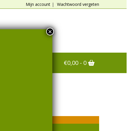
Mijn account
Wachtwoord vergeten
×
€
0,00
- 0
*/**