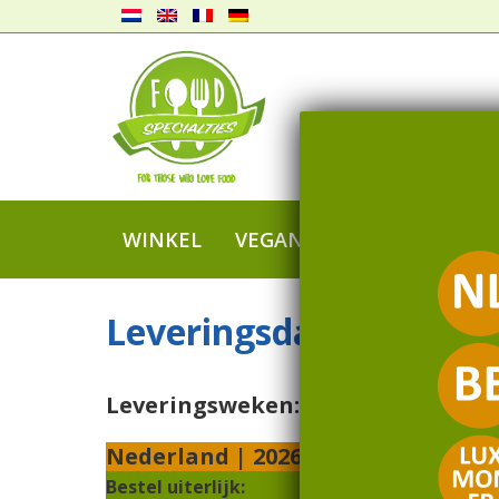
WINKEL
VEGAN
BAKKERIJ
SN
Leveringsdata
Leveringsweken:
Nederland | 2026
Bestel uiterlijk: