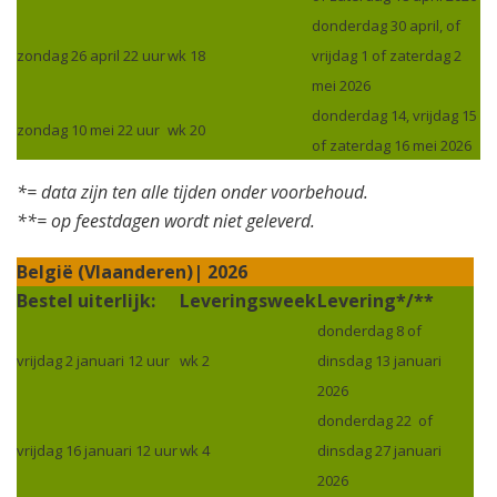
donderdag 30 april, of
zondag 26 april 22 uur
wk 18
vrijdag 1 of zaterdag 2
mei 2026
donderdag 14, vrijdag 15
zondag 10 mei 22 uur
wk 20
of zaterdag 16 mei 2026
*= data zijn ten alle tijden onder voorbehoud.
**= op feestdagen wordt niet geleverd.
België (Vlaanderen)| 2026
Bestel uiterlijk:
Leveringsweek
Levering*/**
donderdag 8 of
vrijdag 2 januari 12 uur
wk 2
dinsdag 13 januari
2026
donderdag 22 of
vrijdag 16 januari 12 uur
wk 4
dinsdag 27 januari
2026