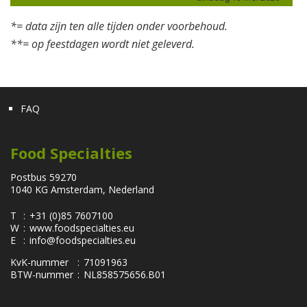
*= data zijn ten alle tijden onder voorbehoud.
**= op feestdagen wordt niet geleverd.
FAQ
Food Specialties
Postbus 59270
1040 KG Amsterdam, Nederland
T
:
+31 (0)85 7607100
W
:
www.foodspecialties.eu
E
:
info@foodspecialties.eu
KvK-nummer
:
71091963
BTW-nummer
:
NL858575656.B01